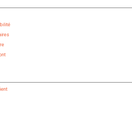
bilité
aires
re
ont
ient