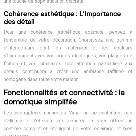
une touche de sophistication discrète.
Cohérence esthétique : L’Importance
des détail
Pour une cohérence esthétique optimale, pensez à
l’ensemble de votre décoration. Choisissez une gamme
d’interrupteurs dont les matériaux et les couleurs
s’harmonisent avec vos prises électriques, vos plaques de
finition et vos luminaires. Une attention particulière aux
détails contribuera à créer une ambiance raffinée et
homogène dans toute votre maison.
Fonctionnalités et connectivité : la
domotique simplifée
Les interrupteurs connectés Vimar ne se contentent pas
d’allumer et d’éteindre vos lumières; ils vous offrent un
contrôle complet et intelligent de votre éclairage, et bien