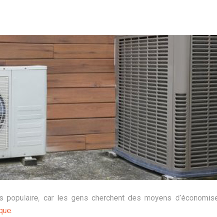
us populaire, car les gens cherchent des moyens d’économiser
ique
.