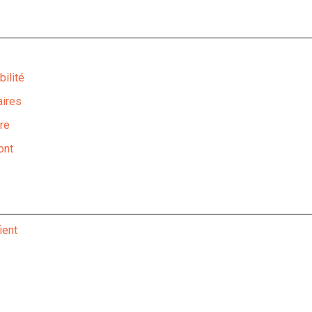
bilité
aires
re
ont
ient