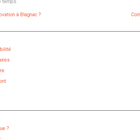
e temps.
ovation à Blagnac ?
Com
bilité
aires
re
ont
?
que ?
t