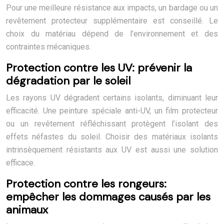
Pour une meilleure résistance aux impacts, un bardage ou un
revêtement protecteur supplémentaire est conseillé. Le
choix du matériau dépend de l’environnement et des
contraintes mécaniques.
Protection contre les UV: prévenir la
dégradation par le soleil
Les rayons UV dégradent certains isolants, diminuant leur
efficacité. Une peinture spéciale anti-UV, un film protecteur
ou un revêtement réfléchissant protègent l’isolant des
effets néfastes du soleil. Choisir des matériaux isolants
intrinsèquement résistants aux UV est aussi une solution
efficace.
Protection contre les rongeurs:
empêcher les dommages causés par les
animaux