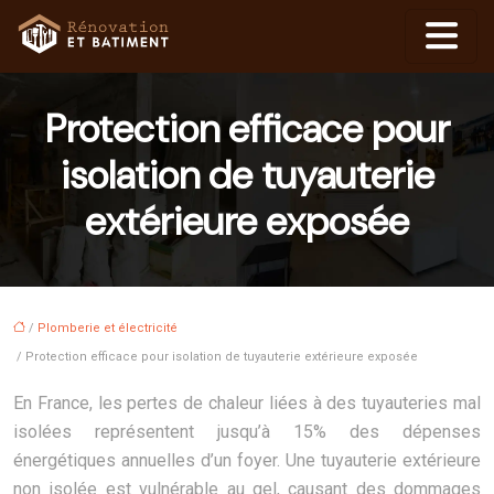
Protection efficace pour
isolation de tuyauterie
extérieure exposée
/
Plomberie et électricité
/ Protection efficace pour isolation de tuyauterie extérieure exposée
En France, les pertes de chaleur liées à des tuyauteries mal
isolées représentent jusqu’à 15% des dépenses
énergétiques annuelles d’un foyer. Une tuyauterie extérieure
non isolée est vulnérable au gel, causant des dommages