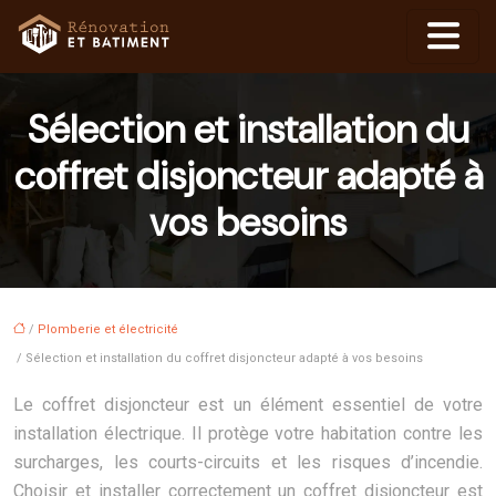
Sélection et installation du
coffret disjoncteur adapté à
vos besoins
/
Plomberie et électricité
/ Sélection et installation du coffret disjoncteur adapté à vos besoins
Le coffret disjoncteur est un élément essentiel de votre
installation électrique. Il protège votre habitation contre les
surcharges, les courts-circuits et les risques d’incendie.
Choisir et installer correctement un coffret disjoncteur est