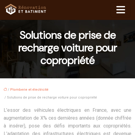
Solutions de prise de
recharge voiture pour
copropriété
/
Plomberie et électricité
/ Solutions de prise de recharge voiture pour copropriété
L’essor des véhicules électriques en France, avec une
augmentation de X% ces dernières années (donnée chiffrée
à insérer), pose des défis importants aux copropriétés.
L’adaptation des infrastructures électriques est devenue