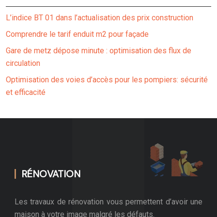
L’indice BT 01 dans l’actualisation des prix construction
Comprendre le tarif enduit m2 pour façade
Gare de metz dépose minute : optimisation des flux de
circulation
Optimisation des voies d’accès pour les pompiers: sécurité
et efficacité
RÉNOVATION
Les travaux de rénovation vous permettent d’avoir une
maison à votre image malgré les défauts.