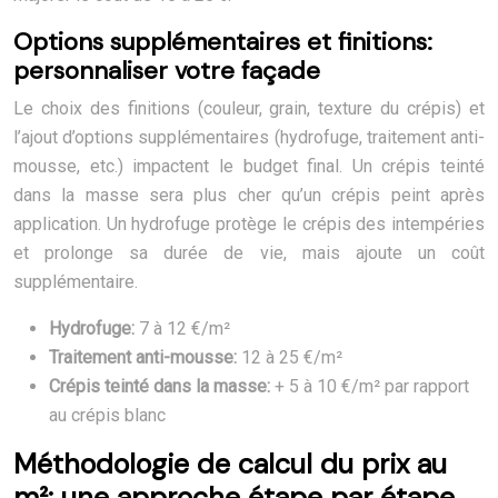
Options supplémentaires et finitions:
personnaliser votre façade
Le choix des finitions (couleur, grain, texture du crépis) et
l’ajout d’options supplémentaires (hydrofuge, traitement anti-
mousse, etc.) impactent le budget final. Un crépis teinté
dans la masse sera plus cher qu’un crépis peint après
application. Un hydrofuge protège le crépis des intempéries
et prolonge sa durée de vie, mais ajoute un coût
supplémentaire.
Hydrofuge:
7 à 12 €/m²
Traitement anti-mousse:
12 à 25 €/m²
Crépis teinté dans la masse:
+ 5 à 10 €/m² par rapport
au crépis blanc
Méthodologie de calcul du prix au
m²: une approche étape par étape