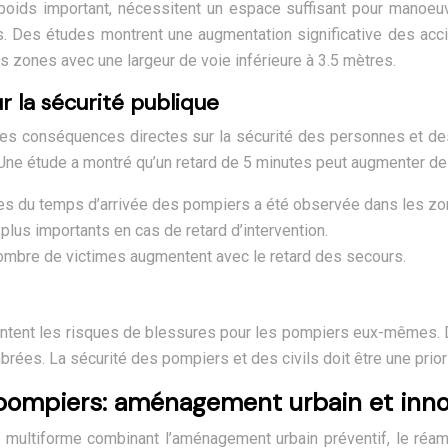
 poids important, nécessitent un espace suffisant pour manoeuv
és. Des études montrent une augmentation significative des ac
s zones avec une largeur de voie inférieure à 3.5 mètres.
r la sécurité publique
t des conséquences directes sur la sécurité des personnes et de
 Une étude a montré qu’un retard de 5 minutes peut augmenter de
s du temps d’arrivée des pompiers a été observée dans les zon
lus importants en cas de retard d’intervention.
nombre de victimes augmentent avec le retard des secours.
ent les risques de blessures pour les pompiers eux-mêmes. De 
es. La sécurité des pompiers et des civils doit être une priori
 pompiers: aménagement urbain et inno
e multiforme combinant l’aménagement urbain préventif, le réam