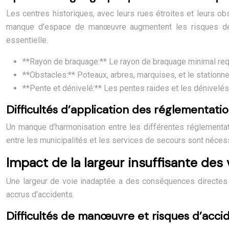
Les centres historiques, avec leurs rues étroites et leurs ob
manque d’espace de manœuvre augmentent les risques de re
essentielle.
**Rayon de braquage:** Le rayon de braquage minimal req
**Obstacles:** Poteaux, arbres, marquises, et le stationn
**Pente et dénivelé:** Les pentes raides et les dénivelé
Difficultés d’application des réglementat
Un manque d’harmonisation entre les différentes réglementat
entre les municipalités et les services de secours sont néces
Impact de la largeur insuffisante des 
Une largeur de voie inadaptée a des conséquences directes su
accrus d’accidents.
Difficultés de manœuvre et risques d’acci