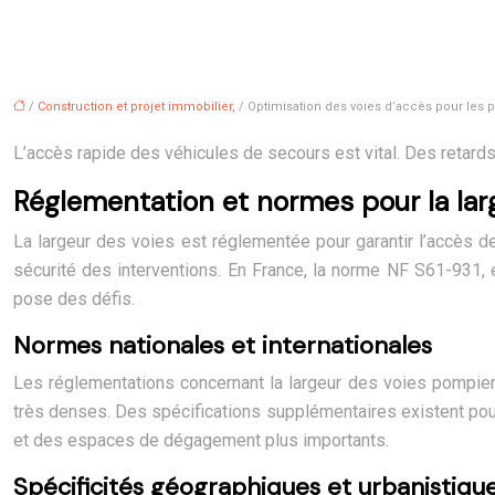
/
Construction et projet immobilier,
/ Optimisation des voies d’accès pour les po
L’accès rapide des véhicules de secours est vital. Des reta
Réglementation et normes pour la lar
La largeur des voies est réglementée pour garantir l’accès de
sécurité des interventions. En France, la norme NF S61-931, 
pose des défis.
Normes nationales et internationales
Les réglementations concernant la largeur des voies pompier
très denses. Des spécifications supplémentaires existent po
et des espaces de dégagement plus importants.
Spécificités géographiques et urbanistiqu