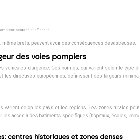
mpiers: sécurité et efficacité
rds, même brefs, peuvent avoir des conséquences désastreuses.
geur des voies pompiers
s véhicules d’urgence. Ces normes, qui varient selon le type de 
et les directives européennes, définissent des largeurs minima
s varient selon les pays et les régions. Les zones rurales pe
ur les accès à des bâtiments spécifiques (hôpitaux, écoles, im
es: centres historiques et zones denses