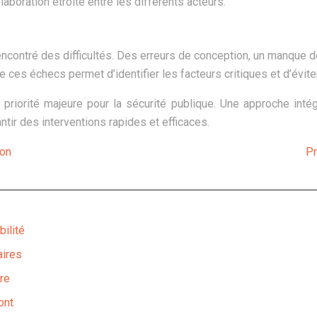
llaboration étroite entre les différents acteurs.
ncontré des difficultés. Des erreurs de conception, un manque 
ces échecs permet d’identifier les facteurs critiques et d’éviter
priorité majeure pour la sécurité publique. Une approche int
ntir des interventions rapides et efficaces.
ion
Pr
bilité
aires
re
ont