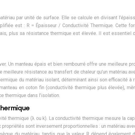
tériau par unité de surface. Elle se calcule en divisant l’épai
plifiée est : R = Épaisseur / Conductivité Thermique. Cette for
ais, plus sa résistance thermique est élevée. Il est essentiel 
er. Un manteau épais et bien rembourré offre une meilleure prot
e meilleure résistance au transfert de chaleur qu’un matériau ave
ermique du matériau isolant, déterminant ainsi son efficacité à 
un manteau en coton fin (conductivité thermique plus élevée), 
e thermique dans l’isolation.
 thermique
vité thermique (λ ou k). La conductivité thermique mesure la capa
 propriétés sont inversement proportionnelles : un matériau avec
insèque du matériau, tandis que la valeur R dépend également d