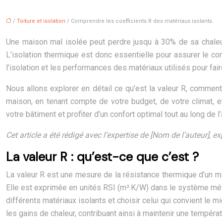
/
Toiture et isolation
/ Comprendre les coefficients R des matériaux isolants
Une maison mal isolée peut perdre jusqu à 30% de sa chaleur
L’isolation thermique est donc essentielle pour assurer le co
l’isolation et les performances des matériaux utilisés pour fai
Nous allons explorer en détail ce qu’est la valeur R, comment 
maison, en tenant compte de votre budget, de votre climat, et
votre bâtiment et profiter d’un confort optimal tout au long d
Cet article a été rédigé avec l’expertise de [Nom de l’auteur], e
La valeur R : qu’est-ce que c’est ?
La valeur R est une mesure de la résistance thermique d’un mat
Elle est exprimée en unités RSI (m².K/W) dans le système métri
différents matériaux isolants et choisir celui qui convient le 
les gains de chaleur, contribuant ainsi à maintenir une températ