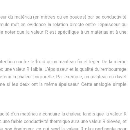
sseur du matériau (en mètres ou en pouces) par sa conductivité
mule met en évidence la relation directe entre l’épaisseur du
de noter que la valeur R est spécifique à un matériau et à une
ection contre le froid qu’un manteau fin et léger. De la même
c une valeur R faible. L’épaisseur et la qualité du rembourrage
retenir la chaleur corporelle. Par exemple, un manteau en duvet
même si les deux ont la même épaisseur. Cette analogie simple
cité d’un matériau à conduire la chaleur, tandis que la valeur R
 une faible conductivité thermique aura une valeur R élevée, et
e son épaisseur, ce qui rend la valeur R plus pertinente pour