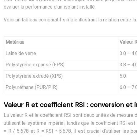
évaluer la performance d’un isolant installé.
Voici un tableau comparatif simple illustrant la relation entre 
Matériau
Valeur R
Laine de verre
3.0 – 4.
Polystyrène expansé (EPS)
3.8 – 4.
Polystyrène extrudé (XPS)
5.0
Polyuréthane (PUR/PIR)
6.0 – 7.
Valeur R et coefficient RSI : conversion et
La valeur R et le coefficient RSI sont deux unités de mesure d
utilisant le système impérial, tandis que le coefficient RSI e
= R / 5.678 et R = RSI * 5.678. Il est crucial d’utiliser les b