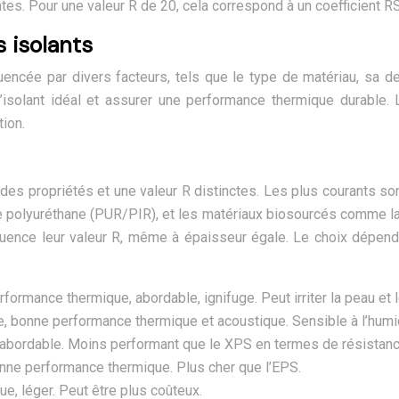
es. Pour une valeur R de 20, cela correspond à un coefficient RS
s isolants
fluencée par divers facteurs, tels que le type de matériau, sa 
solant idéal et assurer une performance thermique durable. Le
tion.
s propriétés et une valeur R distinctes. Les plus courants sont l
polyuréthane (PUR/PIR), et les matériaux biosourcés comme la lai
nfluence leur valeur R, même à épaisseur égale. Le choix dépen
formance thermique, abordable, ignifuge. Peut irriter la peau et le
e, bonne performance thermique et acoustique. Sensible à l’humidi
é, abordable. Moins performant que le XPS en termes de résistan
bonne performance thermique. Plus cher que l’EPS.
e, léger. Peut être plus coûteux.