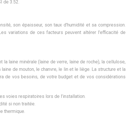
I de 3.52.
densité, son épaisseur, son taux d’humidité et sa compression.
s variations de ces facteurs peuvent altérer l’efficacité de
a laine minérale (laine de verre, laine de roche), la cellulose,
ne de mouton, le chanvre, le lin et le liège. La structure et la
dra de vos besoins, de votre budget et de vos considérations
s voies respiratoires lors de l’installation.
té si non traitée.
ce thermique.