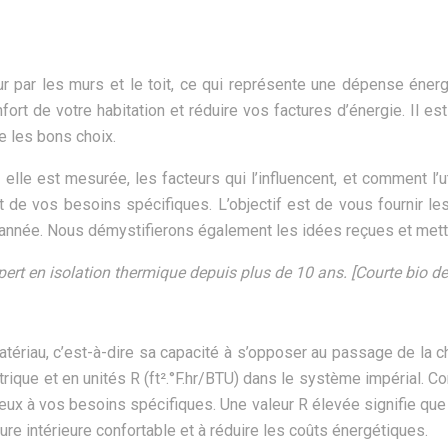
 par les murs et le toit, ce qui représente une dépense énergé
nfort de votre habitation et réduire vos factures d’énergie. Il 
re les bons choix.
elle est mesurée, les facteurs qui l’influencent, et comment l’ut
 de vos besoins spécifiques. L’objectif est de vous fournir les
e l’année. Nous démystifierons également les idées reçues et mett
xpert en isolation thermique depuis plus de 10 ans. [Courte bio de 
ériau, c’est-à-dire sa capacité à s’opposer au passage de la chal
que et en unités R (ft².°F.hr/BTU) dans le système impérial. Co
mieux à vos besoins spécifiques. Une valeur R élevée signifie que
ure intérieure confortable et à réduire les coûts énergétiques.