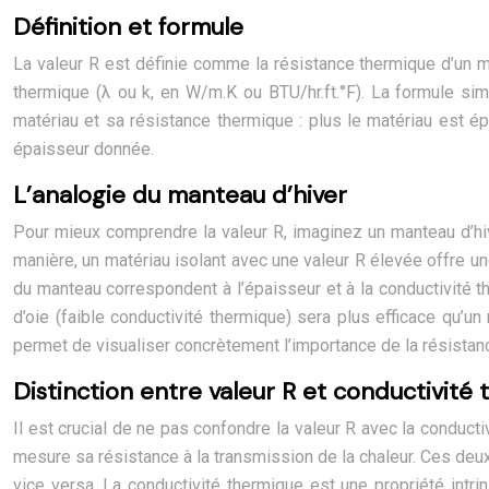
Définition et formule
La valeur R est définie comme la résistance thermique d’un ma
thermique (λ ou k, en W/m.K ou BTU/hr.ft.°F). La formule sim
matériau et sa résistance thermique : plus le matériau est ép
épaisseur donnée.
L’analogie du manteau d’hiver
Pour mieux comprendre la valeur R, imaginez un manteau d’hiv
manière, un matériau isolant avec une valeur R élevée offre un
du manteau correspondent à l’épaisseur et à la conductivité th
d’oie (faible conductivité thermique) sera plus efficace qu’
permet de visualiser concrètement l’importance de la résistanc
Distinction entre valeur R et conductivité
Il est crucial de ne pas confondre la valeur R avec la conducti
mesure sa résistance à la transmission de la chaleur. Ces deux
vice versa. La conductivité thermique est une propriété intr