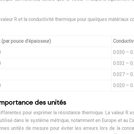
la valeur R et la conductivité thermique pour quelques matériaux co
 (par pouce d’épaisseur)
Conductiv
0
0.030 – 0
0
0.032 – 0
0.027 – 0
0
0.020 – 0
 importance des unités
ifférentes pour exprimer la résistance thermique. La valeur R e
st utilisé dans le système métrique, notamment en Europe et au Ca
onnes unités de mesure pour éviter les erreurs lors de la concep