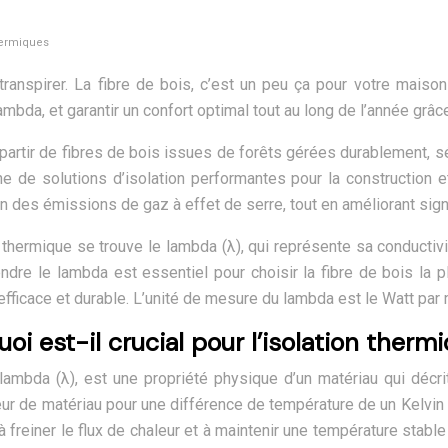
hermiques
anspirer. La fibre de bois, c’est un peu ça pour votre maison
da, et garantir un confort optimal tout au long de l’année grâc
 partir de fibres de bois issues de forêts gérées durablement, s
 de solutions d’isolation performantes pour la construction et
ion des émissions de gaz à effet de serre, tout en améliorant sig
 thermique se trouve le lambda (λ), qui représente sa conductivit
endre le lambda est essentiel pour choisir la fibre de bois la
 efficace et durable. L’unité de mesure du lambda est le Watt par
i est-il crucial pour l’isolation therm
lambda (λ), est une propriété physique d’un matériau qui décrit
seur de matériau pour une différence de température de un Kelvi
 à freiner le flux de chaleur et à maintenir une température stabl