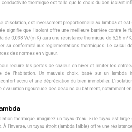
conductivité thermique est telle que le choix du bon isolant i
e d’isolation, est inversement proportionnelle au lambda et est c
 signifie que l’isolant offre une meilleure barrière contre le f
a de 0,038 W/(m.K) aura une résistance thermique de 5,26 m²K/W
ifier sa conformité aux réglementations thermiques. Le calcul 
nces des normes en vigueur.
our réduire les pertes de chaleur en hiver et limiter les entr
que de l’habitation. Un mauvais choix, basé sur un lambda i
onfort accru et une dépréciation du bien immobilier. L’isolati
 évaluation rigoureuse des besoins du bâtiment, notamment en 
 lambda
lation thermique, imaginez un tuyau d’eau. Si le tuyau est large
 À l’inverse, un tuyau étroit (lambda faible) offre une résista