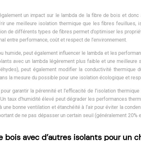
également un impact sur le lambda de la fibre de bois et donc su
ir une meilleure isolation thermique que les fibres feuillues,
ation de différents types de fibres permet d’optimiser les propr
mal entre performance, coût et respect de l’environnement.
 ou humide, peut également influencer le lambda et les performan
nts avec un lambda légèrement plus faible et une meilleure stabi
déhydes), peut également modifier la conductivité thermique du
 dans la mesure du possible pour une isolation écologique et res
our garantir la pérennité et l’efficacité de l’isolation thermique
 Un taux d’humidité élevé peut dégrader les performances therm
à une bonne ventilation et étanchéité à l’air pour éviter la conden
mportant de ne pas dépasser un certain seuil (généralement 20% en
bois avec d’autres isolants pour un ch