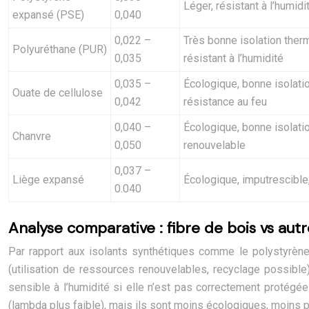
Léger, résistant à l’humidi
expansé (PSE)
0,040
0,022 –
Très bonne isolation therm
Polyuréthane (PUR)
0,035
résistant à l’humidité
0,035 –
Écologique, bonne isolatio
Ouate de cellulose
0,042
résistance au feu
0,040 –
Écologique, bonne isolatio
Chanvre
0,050
renouvelable
0,037 –
Liège expansé
Écologique, imputrescible,
0.040
Analyse comparative : fibre de bois vs autr
Par rapport aux isolants synthétiques comme le polystyrène o
(utilisation de ressources renouvelables, recyclage possible)
sensible à l’humidité si elle n’est pas correctement protégé
(lambda plus faible), mais ils sont moins écologiques, moins 