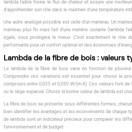
lambda faible freine le flux de chaleur et assure une meilleur
d’appréhender son rôle dans le maintien d’une température inté
Une autre analogie possible est celle d’un manteau. Un mante
manteau plus fin mais fait d’une matière isolante (lambda faib
égale, vous protégera le mieux. C’est exactement le rôle du 
performante pour un confort optimal et des économies d’énerg
Lambda de la fibre de bois : valeurs 
Le lambda de la fibre de bois varie en fonction de plusieurs
Comprendre ces variations est essentiel pour choisir le pr
comprises entre 0,035 et 0,050 W/(m.K). Ces valeurs font de l
ou le liège expansé. Choisir la bonne valeur de lambda est cruci
La fibre de bois se présente sous différentes formes, chacune
bien identifier les avantages et les inconvénients de chaque typ
de lambda sont un indicateur précieux pour comparer les diffé
l’environnement et de budget.