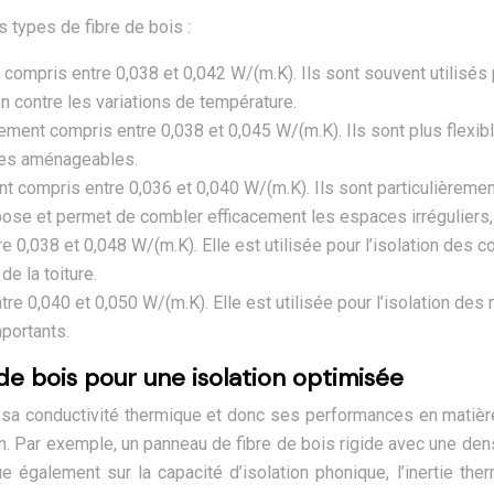
 types de fibre de bois :
mpris entre 0,038 et 0,042 W/(m.K). Ils sont souvent utilisés po
on contre les variations de température.
ent compris entre 0,038 et 0,045 W/(m.K). Ils sont plus flexibl
bles aménageables.
compris entre 0,036 et 0,040 W/(m.K). Ils sont particulièremen
la pose et permet de combler efficacement les espaces irréguliers,
0,038 et 0,048 W/(m.K). Elle est utilisée pour l’isolation des 
e la toiture.
 0,040 et 0,050 W/(m.K). Elle est utilisée pour l’isolation des
portants.
 de bois pour une isolation optimisée
e sa conductivité thermique et donc ses performances en matière
tion. Par exemple, un panneau de fibre de bois rigide avec une d
 également sur la capacité d’isolation phonique, l’inertie th