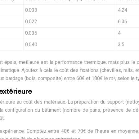
0.033
4.24
0.022
6.36
0.035
4
0.040
3.5
nt est épais, meilleure est la performance thermique, mais plus
tique. Ajoutez à cela le coût des fixations (chevilles, rails, etc
un bardage (bois, composite) entre 60€ et 180€ le m², selon le ty
 extérieure
ieure au coût des matériaux. La préparation du support (nettoy
 la configuration du bâtiment (nombre de pans, présence de déc
ût.
et l’expérience. Comptez entre 40€ et 70€ de l’heure en moyenne