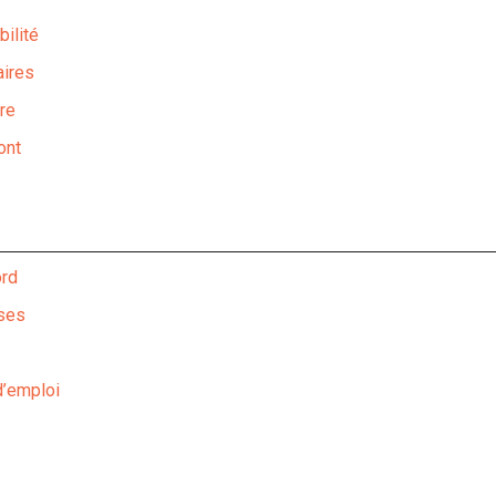
bilité
aires
re
ont
ord
uses
d’emploi