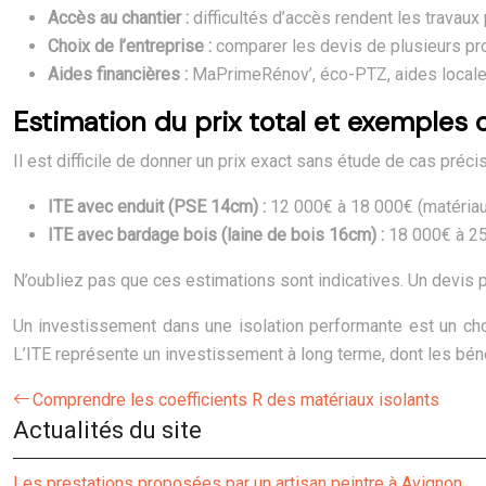
Accès au chantier :
difficultés d’accès rendent les travaux
Choix de l’entreprise :
comparer les devis de plusieurs prof
Aides financières :
MaPrimeRénov’, éco-PTZ, aides locales 
Estimation du prix total et exemples 
Il est difficile de donner un prix exact sans étude de cas pr
ITE avec enduit (PSE 14cm) :
12 000€ à 18 000€ (matéria
ITE avec bardage bois (laine de bois 16cm) :
18 000€ à 25
N’oubliez pas que ces estimations sont indicatives. Un devis p
Un investissement dans une isolation performante est un choi
L’ITE représente un investissement à long terme, dont les bén
Comprendre les coefficients R des matériaux isolants
Actualités du site
Les prestations proposées par un artisan peintre à Avignon