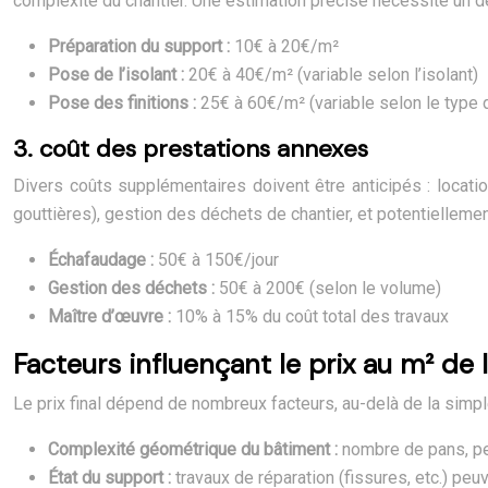
complexité du chantier. Une estimation précise nécessite un de
Préparation du support :
10€ à 20€/m²
Pose de l’isolant :
20€ à 40€/m² (variable selon l’isolant)
Pose des finitions :
25€ à 60€/m² (variable selon le type d
3. coût des prestations annexes
Divers coûts supplémentaires doivent être anticipés : locatio
gouttières), gestion des déchets de chantier, et potentiellemen
Échafaudage :
50€ à 150€/jour
Gestion des déchets :
50€ à 200€ (selon le volume)
Maître d’œuvre :
10% à 15% du coût total des travaux
Facteurs influençant le prix au m² de l
Le prix final dépend de nombreux facteurs, au-delà de la simple
Complexité géométrique du bâtiment :
nombre de pans, pen
État du support :
travaux de réparation (fissures, etc.) peu