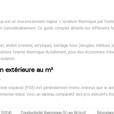
 est un investissement majeur. L’isolation thermique par l’extér
er considérablement. Ce guide complet détaille les différents fa
vec enduit (minéral, acrylique), bardage bois (douglas, mélèze,
 améliore l’inertie thermique du bâtiment, pour des économies d’é
solation.
n extérieure au m²
e
rène expansé (PSE) est généralement moins onéreux que la lain
ntal réduit. Voici un tableau comparatif des prix indicatifs (ho
, 2024)
Conductivité thermique (λ) en W/m.K
Résistanc